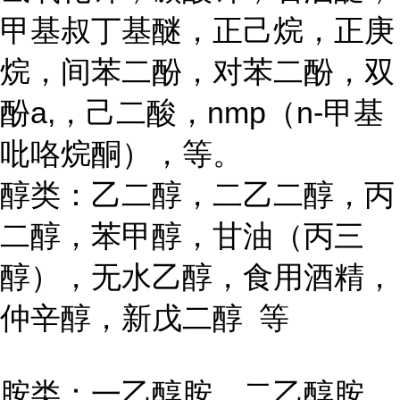
甲基叔丁基醚，正己烷，正庚
烷，间苯二酚，对苯二酚，双
酚a,，己二酸，nmp（n-甲基
吡咯烷酮），等。
醇类：乙二醇，二乙二醇，丙
二醇，苯甲醇，甘油（丙三
醇），无水乙醇，食用酒精，
仲辛醇，新戊二醇 等
胺类：一乙醇胺，二乙醇胺，