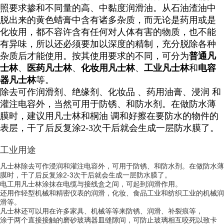
照要求掺和不同量的高、中黏度润滑油。从石油渣油中
脱出来的黄色蜡膏中含有诸多杂质，而无论是药用或是
化妆用，都不容许含有任何对人体有害的物质，也不能
有异味，所以还必须要加以深度的精制，充分脱除各种
杂质后才能使用。按其使用要求的不同，可分为
普通凡
士林
、
医药凡士林
、
化妆用凡士林
、
工业凡士林
和
电容
器凡士林
等。
除去可作润滑剂、绝缘剂、化妆品 、药用油膏、浸润 和
灌注电容外，当然可用于防锈、和防水剂。在做防水薄
膜时，建议用凡士林和桐油 调和好擦在要防水的物件的
表层，干了后反复涂2-3次干后就会生成一层防水膜了。
工业用途
凡士林除去可作浸润和灌注电容外，可用于防锈、和防水剂。在做防水薄
膜时，干了后反复涂2-3次干后就会生成一层防水膜了。
电工用凡士林涂抹在电缆与接线盒之间，可起到润滑作用。
还用作轻型机械和精密仪表的润滑，化妆、食品工业和纺织工业的机械润
滑等。
凡士林还可以用在许多家具、机械等等来防锈、润滑、补裂痕等，
涂于两个直接接触的磨砂玻璃器皿缝隙间，可防止玻璃相互咬死以致卡