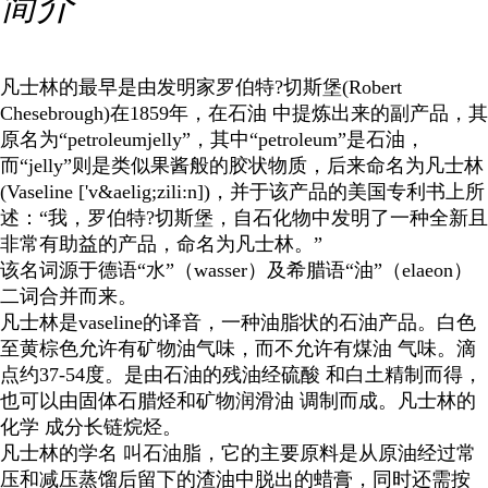
简介
凡士林的最早是由发明家罗伯特?切斯堡(Robert
Chesebrough)在1859年，在石油 中提炼出来的副产品，其
原名为“petroleumjelly”，其中“petroleum”是石油，
而“jelly”则是类似果酱般的胶状物质，后来命名为凡士林
(Vaseline ['v&aelig;zili:n])，并于该产品的美国专利书上所
述：“我，罗伯特?切斯堡，自石化物中发明了一种全新且
非常有助益的产品，命名为凡士林。”
该名词源于德语“水”（wasser）及希腊语“油”（elaeon）
二词合并而来。
凡士林是vaseline的译音，一种油脂状的石油产品。白色
至黄棕色允许有矿物油气味，而不允许有煤油 气味。滴
点约37-54度。是由石油的残油经硫酸 和白土精制而得，
也可以由固体石腊烃和矿物润滑油 调制而成。凡士林的
化学 成分长链烷烃。
凡士林的学名 叫石油脂，它的主要原料是从原油经过常
压和减压蒸馏后留下的渣油中脱出的蜡膏，同时还需按