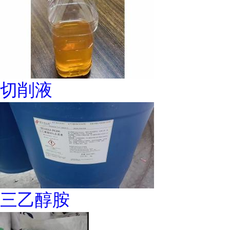
切削液
三乙醇胺