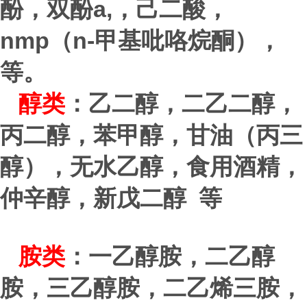
a,
酚，双酚
，己二酸，
nmp
n-
（
甲基吡咯烷酮），
等。
醇类
：乙二醇，二乙二醇，
丙二醇，苯甲醇，甘油（丙三
醇），无水乙醇，食用酒精，
仲辛醇，新戊二醇 等
胺类
：一乙醇胺，二乙醇
胺，三乙醇胺，二乙烯三胺，