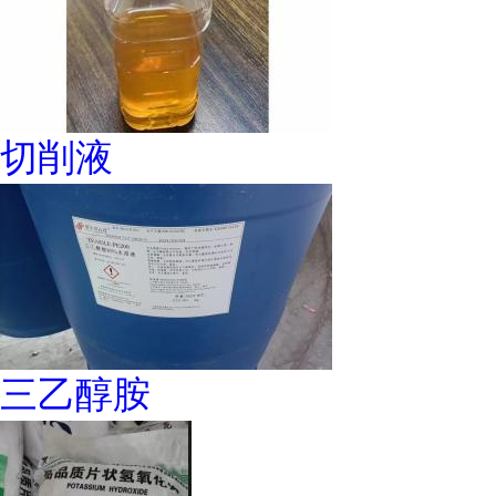
切削液
三乙醇胺