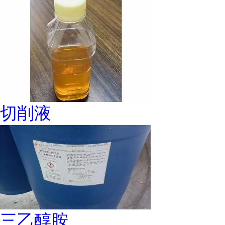
切削液
三乙醇胺