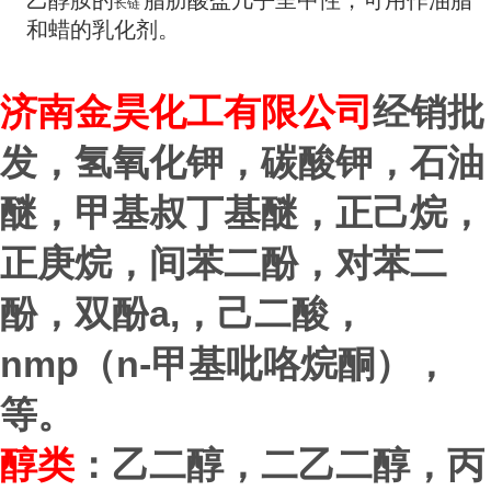
乙醇胺的
脂肪酸盐几乎呈中性，可用作油脂
长链
和蜡的乳化剂。
济
南金昊化工有限公司
经销批
发，氢氧化钾，碳酸钾，石油
醚，甲基叔丁基醚，正己烷，
正庚烷，间苯二酚，对苯二
a,
酚，双酚
，己二酸，
nmp
n-
（
甲基吡咯烷酮），
等。
醇类
：乙二醇，二乙二醇，丙