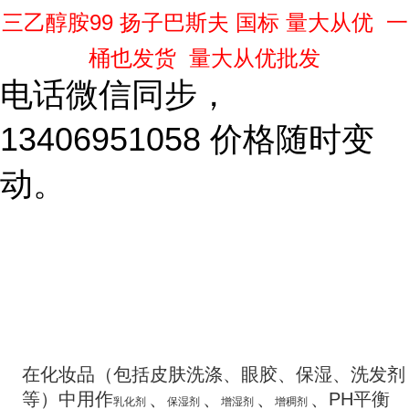
三乙醇胺99 扬子巴斯夫 国标 量大从优 一
桶也发货 量大从优批发
电话微信同步，
13406951058 价格随时变
动。
在化妆品（包括皮肤洗涤、眼胶、保湿、洗发剂
等）中用作
、
、
、
、PH平衡
乳化剂
保湿剂
增湿剂
增稠剂