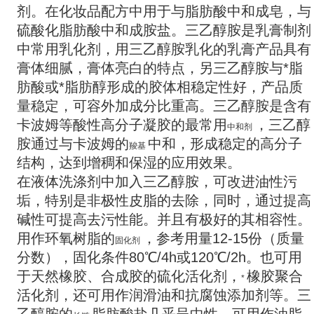
剂。在化妆品配方中用于与脂肪酸中和成皂，与
硫酸化脂肪酸中和成胺盐。三乙醇胺是乳膏制剂
中常用乳化剂，用三乙醇胺乳化的乳膏产品具有
膏体细腻，膏体亮白的特点，另三乙醇胺与*脂
肪酸或*脂肪醇形成的胶体相稳定性好，产品质
量稳定，可容外加成分比重高。三乙醇胺是含有
卡波姆等酸性高分子凝胶的最常用
，三乙醇
中和剂
胺通过与卡波姆的
中和，形成稳定的高分子
羧基
结构，达到增稠和保湿的应用效果。
在液体洗涤剂中加入三乙醇胺，可改进油性污
垢，特别是非极性皮脂的去除，同时，通过提高
碱性可提高去污性能。并且有极好的其相容性。
用作环氧树脂的
，参考用量12-15份（质量
固化剂
分数），固化条件80℃/4h或120℃/2h。也可用
于天然橡胶、合成胶的硫化活化剂，
橡胶聚合
*
活化剂，还可用作润滑油和抗腐蚀添加剂等。三