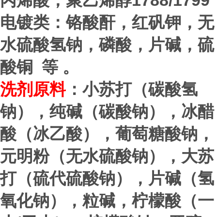
1788/1799
丙烯酸，聚乙烯醇
电镀类：铬酸酐，红矾钾，无
水硫酸氢钠，磷酸，片碱，硫
酸铜 等 。
洗剂原料
：小苏打（碳酸氢
钠），纯碱（碳酸钠），冰醋
酸（冰乙酸），葡萄糖酸钠，
元明粉（无水硫酸钠），大苏
打（硫代硫酸钠），片碱（氢
氧化钠），粒碱，柠檬酸（一