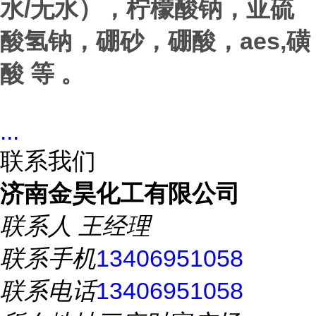
/
水
无水），柠檬酸钠，亚硫
aes,
酸氢钠，硼砂，硼酸，
磺
酸 等 。
...
联系我们
济南金昊化工有限公司
联系人
王经理
联系手机
13406951058
联系电话
13406951058