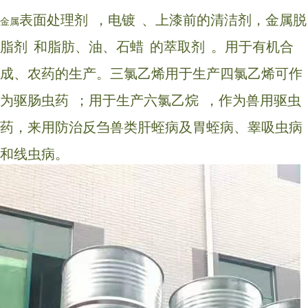
表面处理剂
，
电镀
、上漆前的清洁剂，金属
脱
金属
脂剂
和脂肪、油、
石蜡
的
萃取剂
。用于有机合
成、农药的生产。三氯乙烯用于生产四氯乙烯可作
为
驱肠虫药
；用于生产
六氯乙烷
，作为兽用驱虫
药，来用防治反刍兽类肝蛭病及胃蛭病、睾吸虫病
和线虫病。