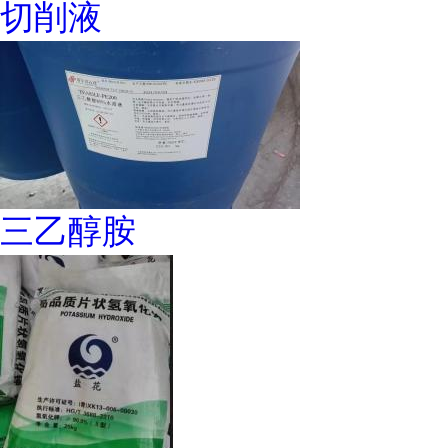
切削液
三乙醇胺