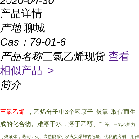
2020-04-30
产品详情
产地
聊城
Cas：
79-01-6
产品名称
三氯乙烯现货
查看
相似产品 >
简介
三氯
乙烯
，乙烯分子中3个
氢原子
被
氯
取代而生
成的化合物。难溶于水，溶于乙醇、
*
等。三氯乙烯为
可燃液体，遇到明火、高热能够引发火灾爆炸的危险。优良的溶剂，用作