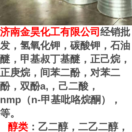
济
南金昊化工有限公司
经销批
发，氢氧化钾，碳酸钾，石油
醚，甲基叔丁基醚，正己烷，
正庚烷，间苯二酚，对苯二
a,
酚，双酚
，己二酸，
nmp
n-
（
甲基吡咯烷酮），
等。
醇类
：乙二醇，二乙二醇，